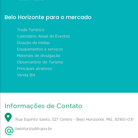
Belo Horizonte para o mercado
Trade Turístico
Calendário Anual de Eventos
Doação de mídias
Equipamentos e serviços
Materiais de divulgação
Observatório do Turismo
Principais atrativos
Venda BH
Informações de Contato
Rua Espírito Santo, 527 Centro - Belo Horizonte, MG, 30160-031
belotur@pbh.gov.br