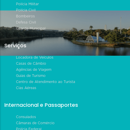
Polícia Militar
Polícia Civil
Bombeiros
Defesa Civil
Guarda Municipal
Serviços
Locadora de Veículos
Casas de Câmbio
Agências de Viagem
Guias de Turismo
Centro de Atendimento ao Turista
Cias Aéreas
Internacional e Passaportes
Consulados
Câmaras de Comércio
Polícia Federal