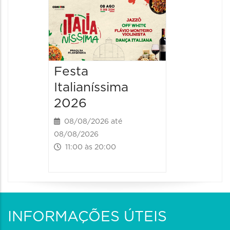
Board
Biblio
SESIM
08/08/20
Festa
08/08/202
Italianíssima
14:00 às
2026
08/08/2026 até
08/08/2026
11:00 às 20:00
INFORMAÇÕES ÚTEIS