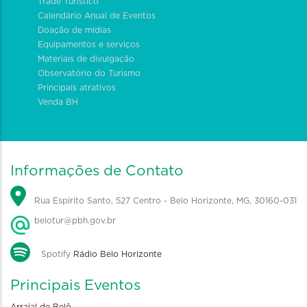
Trade Turístico
Calendário Anual de Eventos
Doação de mídias
Equipamentos e serviços
Materiais de divulgação
Observatório do Turismo
Principais atrativos
Venda BH
Informações de Contato
Rua Espírito Santo, 527 Centro - Belo Horizonte, MG, 30160-031
belotur@pbh.gov.br
Spotify
Rádio Belo Horizonte
Principais Eventos
Arraial de Belô