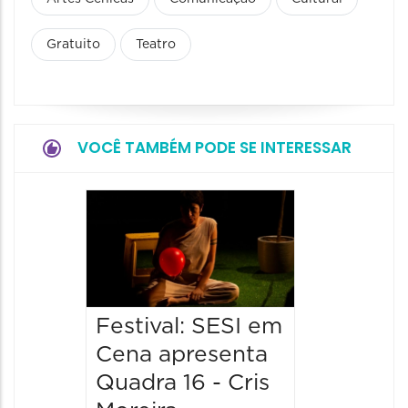
Gratuito
Teatro
VOCÊ TAMBÉM PODE SE INTERESSAR
Festiv
Cena a
“Das D
13/08/20
13/08/2026
Festival: SESI em
21:00 às
Cena apresenta
Quadra 16 - Cris