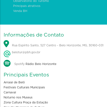
Observatório do Turismo
Principais atrativos
Venda BH
Informações de Contato
Rua Espírito Santo, 527 Centro - Belo Horizonte, MG, 30160-031
belotur@pbh.gov.br
Spotify
Rádio Belo Horizonte
Principais Eventos
Arraial de Belô
Festivais Culturais Municipais
Carnaval
Noturno nos Museus
Zona Cultura Praça da Estação