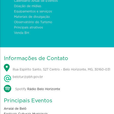
Calendário Anual de Eventos
Doação de mídias
Equipamentos e serviços
Materiais de divulgação
Observatório do Turismo
Principais atrativos
Venda BH
Informações de Contato
Rua Espírito Santo, 527 Centro - Belo Horizonte, MG, 30160-031
belotur@pbh.gov.br
Spotify
Rádio Belo Horizonte
Principais Eventos
Arraial de Belô