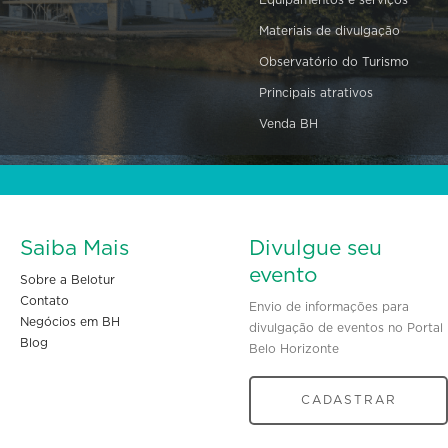
Materiais de divulgação
Observatório do Turismo
Principais atrativos
Venda BH
Saiba Mais
Divulgue seu
evento
Sobre a Belotur
Contato
Envio de informações para
Negócios em BH
divulgação de eventos no Portal
Blog
Belo Horizonte
CADASTRAR