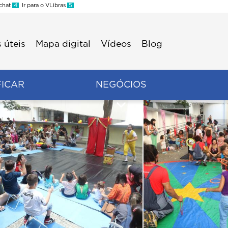
 chat
4
Ir para o VLibras
5
 úteis
Mapa digital
Vídeos
Blog
FICAR
NEGÓCIOS