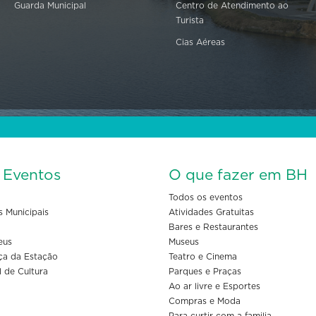
Guarda Municipal
Centro de Atendimento ao
Turista
Cias Aéreas
s Eventos
O que fazer em BH
Todos os eventos
s Municipais
Atividades Gratuitas
Bares e Restaurantes
eus
Museus
ça da Estação
Teatro e Cinema
l de Cultura
Parques e Praças
Ao ar livre e Esportes
Compras e Moda
Para curtir com a familia