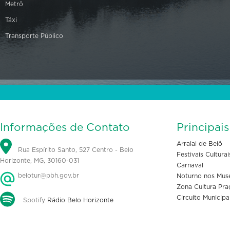
Metrô
Táxi
Transporte Público
Informações de Contato
Principai
Arraial de Belô
Rua Espírito Santo, 527 Centro - Belo
Festivais Culturai
Horizonte, MG, 30160-031
Carnaval
belotur@pbh.gov.br
Noturno nos Mus
Zona Cultura Pra
Circuito Municipa
Spotify
Rádio Belo Horizonte