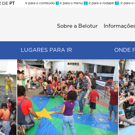
R
DE
PT
Ir para o conteúdo
1
Ir para o menu
2
Ir para o rodapé
3
Ir para o
ES
Sobre a Belotur
Informações
Menu
second
LUGARES PARA IR
ONDE 