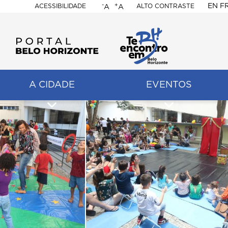
-
+
EN
F
ACESSIBILIDADE
ALTO CONTRASTE
A
A
PORTAL
BELO
HORIZONTE
A CIDADE
EVENTOS
ação
pal