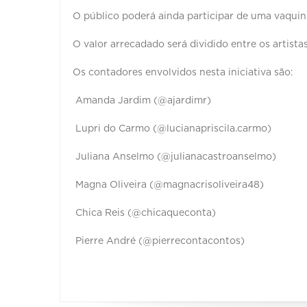
O público poderá ainda participar de uma vaquinh
O valor arrecadado será dividido entre os artistas
Os contadores envolvidos nesta iniciativa são:
Amanda Jardim (@ajardimr)
Lupri do Carmo (@lucianapriscila.carmo)
Juliana Anselmo (@julianacastroanselmo)
Magna Oliveira (@magnacrisoliveira48)
Chica Reis (@chicaqueconta)
Pierre André (@pierrecontacontos)