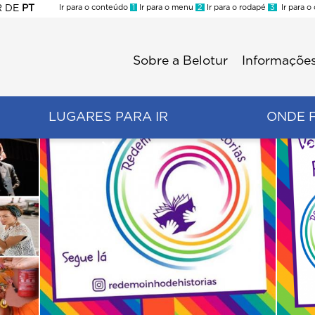
R
DE
PT
Ir para o conteúdo
1
Ir para o menu
2
Ir para o rodapé
3
Ir para o
ES
Sobre a Belotur
Informações
Menu
second
LUGARES PARA IR
ONDE 