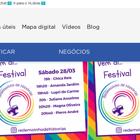
 chat
4
Ir para o VLibras
5
 úteis
Mapa digital
Vídeos
Blog
FICAR
NEGÓCIOS