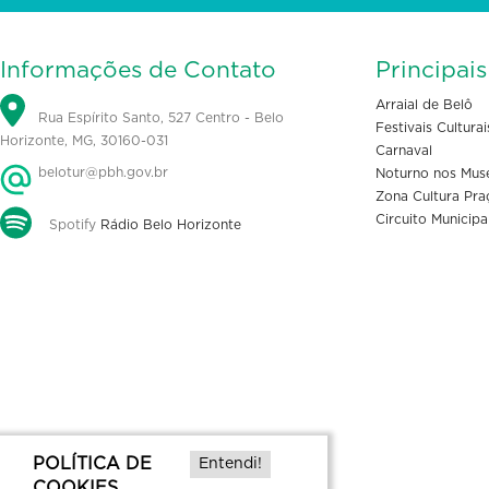
Informações de Contato
Principai
Arraial de Belô
Rua Espírito Santo, 527 Centro - Belo
Festivais Culturai
Horizonte, MG, 30160-031
Carnaval
belotur@pbh.gov.br
Noturno nos Mus
Zona Cultura Pra
Circuito Municipa
Spotify
Rádio Belo Horizonte
POLÍTICA DE
Entendi!
COOKIES