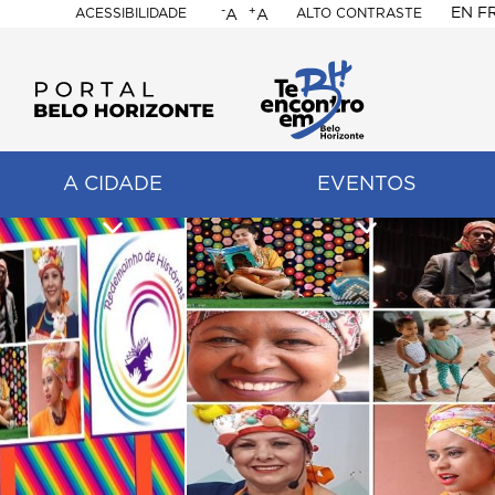
-
+
EN
F
ACESSIBILIDADE
ALTO CONTRASTE
A
A
PORTAL
BELO
HORIZONTE
A CIDADE
EVENTOS
ação
pal