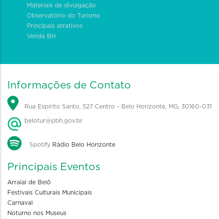
Materiais de divulgação
Observatório do Turismo
Principais atrativos
Venda BH
Informações de Contato
Rua Espírito Santo, 527 Centro - Belo Horizonte, MG, 30160-031
belotur@pbh.gov.br
Spotify
Rádio Belo Horizonte
Principais Eventos
Arraial de Belô
Festivais Culturais Municipais
Carnaval
Noturno nos Museus