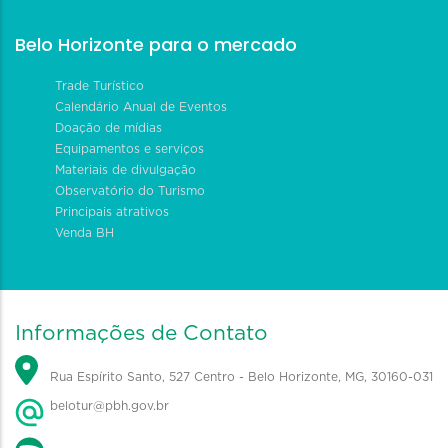
Belo Horizonte para o mercado
Trade Turístico
Calendário Anual de Eventos
Doação de mídias
Equipamentos e serviços
Materiais de divulgação
Observatório do Turismo
Principais atrativos
Venda BH
Informações de Contato
Rua Espírito Santo, 527 Centro - Belo Horizonte, MG, 30160-031
belotur@pbh.gov.br