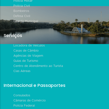
Polícia Militar
Polícia Civil
Bombeiros
Defesa Civil
Guarda Municipal
Serviços
Locadora de Veículos
Casas de Câmbio
Agências de Viagem
Guias de Turismo
Centro de Atendimento ao Turista
Cias Aéreas
Internacional e Passaportes
Consulados
Câmaras de Comércio
Polícia Federal