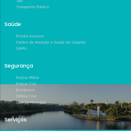
Táxi
Transporte Público
Saúde
Pronto-Socorro
Centro de Atenção à Saúde do Viajante
SAMU
Segurança
Polícia Militar
Polícia Civil
Bombeiros
Defesa Civil
Guarda Municipal
Serviços