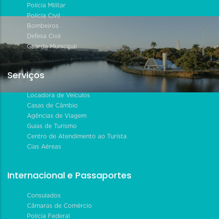
Polícia Militar
Polícia Civil
Bombeiros
Defesa Civil
Guarda Municipal
Serviços
Locadora de Veículos
Casas de Câmbio
Agências de Viagem
Guias de Turismo
Centro de Atendimento ao Turista
Cias Aéreas
Internacional e Passaportes
Consulados
Câmaras de Comércio
Polícia Federal