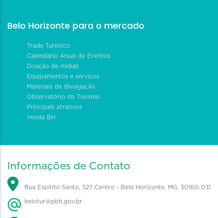
Belo Horizonte para o mercado
Trade Turístico
Calendário Anual de Eventos
Doação de mídias
Equipamentos e serviços
Materiais de divulgação
Observatório do Turismo
Principais atrativos
Venda BH
Informações de Contato
Rua Espírito Santo, 527 Centro - Belo Horizonte, MG, 30160-031
belotur@pbh.gov.br