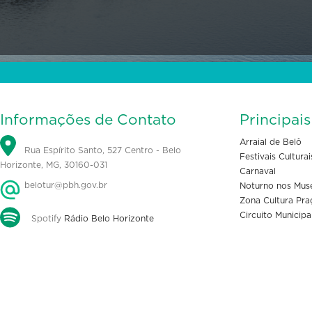
Informações de Contato
Principai
Arraial de Belô
Rua Espírito Santo, 527 Centro - Belo
Festivais Culturai
Horizonte, MG, 30160-031
Carnaval
belotur@pbh.gov.br
Noturno nos Mus
Zona Cultura Pra
Circuito Municipa
Spotify
Rádio Belo Horizonte