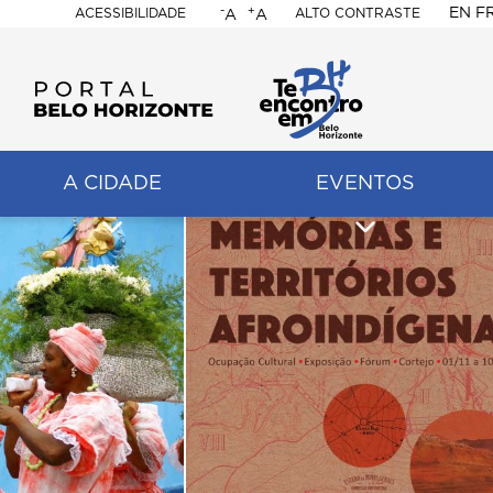
-
+
EN
F
ACESSIBILIDADE
ALTO CONTRASTE
A
A
PORTAL
BELO
HORIZONTE
A CIDADE
EVENTOS
ação
pal