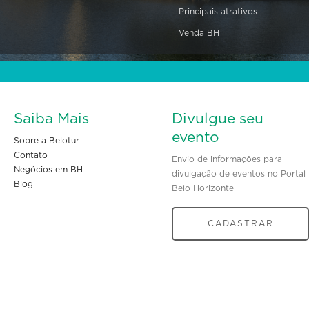
Principais atrativos
Venda BH
Saiba Mais
Divulgue seu
evento
Sobre a Belotur
Contato
Envio de informações para
Negócios em BH
divulgação de eventos no Portal
Blog
Belo Horizonte
CADASTRAR