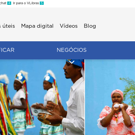
 chat
4
Ir para o VLibras
5
 úteis
Mapa digital
Vídeos
Blog
FICAR
NEGÓCIOS