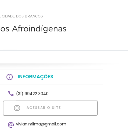
À CIDADE DOS BRANCOS
ios Afroindígenas
INFORMAÇÕES
(31) 99422 3040
ACESSAR O SITE
vivian.nrlima@gmail.com