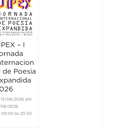
Museu
Escrit
vem d
borda
IPEX – I
JIPEX – I
14/08/2
14/08/202
ornada
Jornada
18:30 às
nternacion
Internacion
l de Poesia
al de Poesia
xpandida
Expandida
026
2026
13/08/2026 até
14/08/2026 até
/08/2026
14/08/2026
09:00 às 20:30
09:00 às 20:30