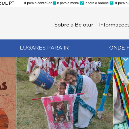
R
DE
PT
Ir para o conteúdo
1
Ir para o menu
2
Ir para o rodapé
3
Ir para o
ES
Sobre a Belotur
Informações
Menu
second
LUGARES PARA IR
ONDE 