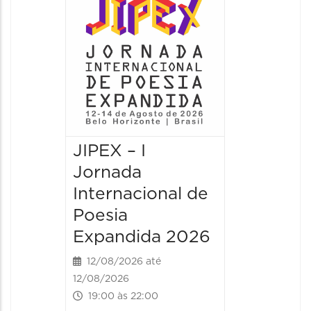
JIPEX – I
JIPEX –
Jornada
Jorna
Internacional de
Intern
Poesia
Poesia
Expandida 2026
Expan
12/08/2026 até
13/08/20
12/08/2026
13/08/2026
19:00 às 22:00
09:00 às