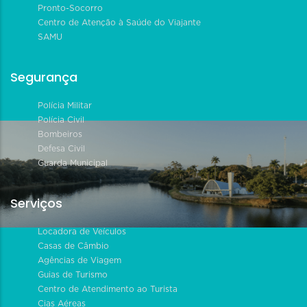
Pronto-Socorro
Centro de Atenção à Saúde do Viajante
SAMU
Segurança
Polícia Militar
Polícia Civil
Bombeiros
Defesa Civil
Guarda Municipal
Serviços
Locadora de Veículos
Casas de Câmbio
Agências de Viagem
Guias de Turismo
Centro de Atendimento ao Turista
Cias Aéreas