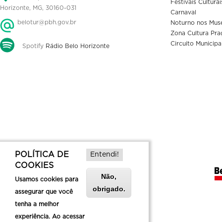
Festivais Culturai
Horizonte, MG, 30160-031
Carnaval
belotur@pbh.gov.br
Noturno nos Mus
Zona Cultura Pra
Circuito Municipa
Spotify
Rádio Belo Horizonte
POLÍTICA DE
Entendi!
COOKIES
Não,
Usamos cookies para
obrigado.
assegurar que você
tenha a melhor
experiência. Ao acessar