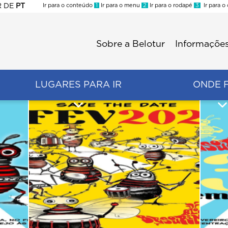
R
DE
PT
Ir para o conteúdo
1
Ir para o menu
2
Ir para o rodapé
3
Ir para o
ES
Sobre a Belotur
Informações
Menu
second
LUGARES PARA IR
ONDE 