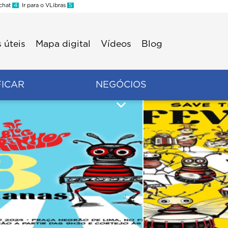
 chat
4
Ir para o VLibras
5
 úteis
Mapa digital
Vídeos
Blog
FICAR
NEGÓCIOS