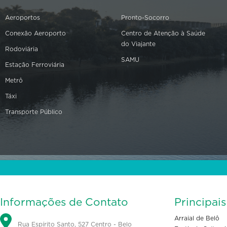
Aeroportos
Pronto-Socorro
Conexão Aeroporto
Centro de Atenção à Saúde
do Viajante
Rodoviária
SAMU
Estação Ferroviária
Metrô
Táxi
Transporte Público
Informações de Contato
Principai
Arraial de Belô
Rua Espírito Santo, 527 Centro - Belo