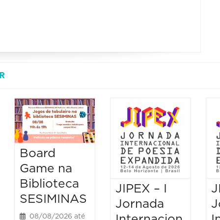
R
Board
Game na
Biblioteca
JIPEX – I
J
SESIMINAS
Jornada
J
Internacion
I
08/08/2026 até