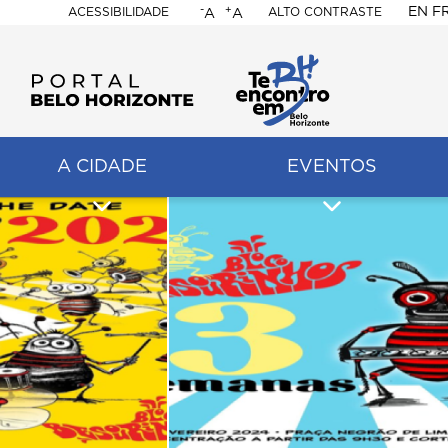
-
+
EN
F
ACESSIBILIDADE
ALTO CONTRASTE
A
A
PORTAL
BELO
HORIZONTE
A CIDADE
EVENTOS
ação
pal