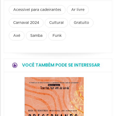
Acessível para cadeirantes
Ar livre
Carnaval 2024
Cultural
Gratuito
Axé
Samba
Funk
VOCÊ TAMBÉM PODE SE INTERESSAR
Festa
Italian
2026
08/08/20
08/08/202