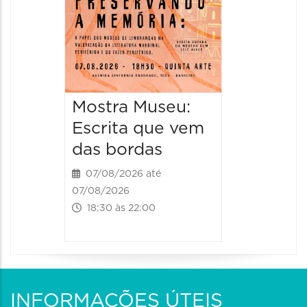
11:00 às 
Mostra Museu:
Escrita que vem
das bordas
07/08/2026 até
07/08/2026
18:30 às 22:00
INFORMAÇÕES ÚTEIS