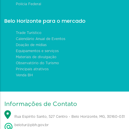
Polícia Federal
Belo Horizonte para o mercado
Trade Turístico
Calendário Anual de Eventos
Doação de mídias
Equipamentos e serviços
Materiais de divulgação
Observatório do Turismo
Principais atrativos
Venda BH
Informações de Contato
Rua Espírito Santo, 527 Centro - Belo Horizonte, MG, 30160-031
belotur@pbh.gov.br