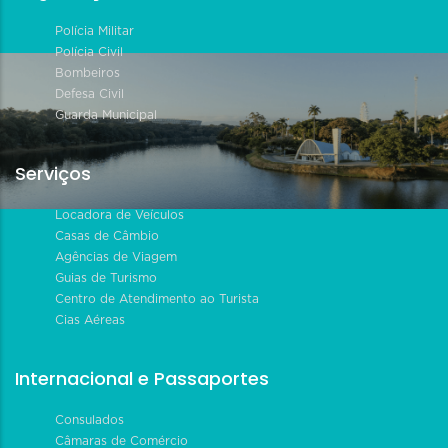
Polícia Militar
Polícia Civil
Bombeiros
Defesa Civil
Guarda Municipal
Serviços
Locadora de Veículos
Casas de Câmbio
Agências de Viagem
Guias de Turismo
Centro de Atendimento ao Turista
Cias Aéreas
Internacional e Passaportes
Consulados
Câmaras de Comércio