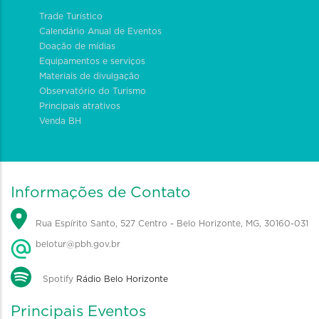
Trade Turístico
Calendário Anual de Eventos
Doação de mídias
Equipamentos e serviços
Materiais de divulgação
Observatório do Turismo
Principais atrativos
Venda BH
Informações de Contato
Rua Espírito Santo, 527 Centro - Belo Horizonte, MG, 30160-031
belotur@pbh.gov.br
Spotify
Rádio Belo Horizonte
Principais Eventos