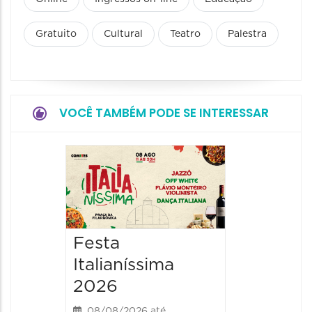
Gratuito
Cultural
Teatro
Palestra
VOCÊ TAMBÉM PODE SE INTERESSAR
Board
Biblio
SESIM
08/08/20
Festa
08/08/202
Italianíssima
14:00 às
2026
08/08/2026 até