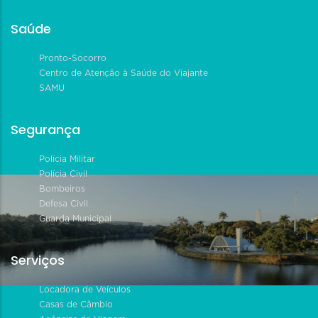
Saúde
Pronto-Socorro
Centro de Atenção à Saúde do Viajante
SAMU
Segurança
Polícia Militar
Polícia Civil
Bombeiros
Defesa Civil
Guarda Municipal
Serviços
Locadora de Veículos
Casas de Câmbio