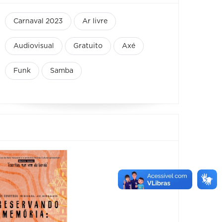
Carnaval 2023
Ar livre
Audiovisual
Gratuito
Axé
Funk
Samba
Feira
Encantaria
&
Piquenique