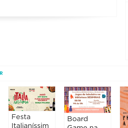
R
Festa
Board
Italianíssim
Game na