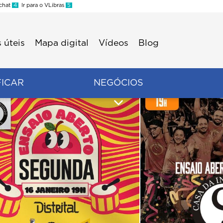
 chat
4
Ir para o VLibras
5
 úteis
Mapa digital
Vídeos
Blog
FICAR
NEGÓCIOS