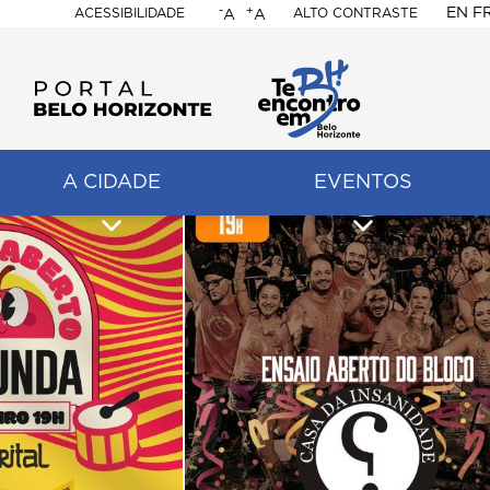
-
+
EN
F
ACESSIBILIDADE
ALTO CONTRASTE
A
A
PORTAL
BELO
HORIZONTE
A CIDADE
EVENTOS
ação
pal