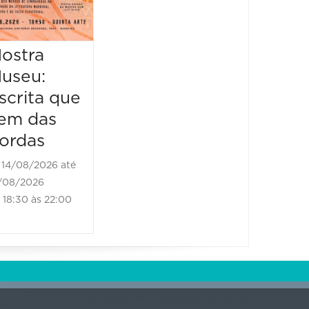
Literário
16/08/2026 até
16/08/2026
ostra
Mostr
09:00 às 17:00
useu:
Museu
scrita que
Escrit
em das
vem d
ordas
borda
14/08/2026 até
21/08/2
/08/2026
21/08/202
18:30 às 22:00
18:30 às