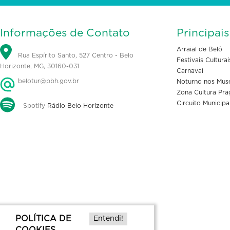
Informações de Contato
Principai
Arraial de Belô
Rua Espírito Santo, 527 Centro - Belo
Festivais Culturai
Horizonte, MG, 30160-031
Carnaval
belotur@pbh.gov.br
Noturno nos Mus
Zona Cultura Pra
Circuito Municipa
Spotify
Rádio Belo Horizonte
POLÍTICA DE
Entendi!