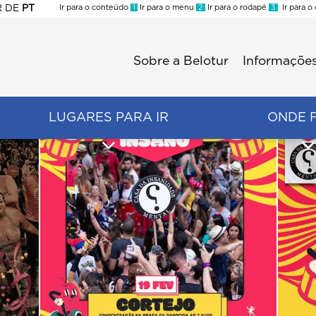
R
DE
PT
Ir para o conteúdo
1
Ir para o menu
2
Ir para o rodapé
3
Ir para o
ES
Sobre a Belotur
Informações
Menu
second
LUGARES PARA IR
ONDE 