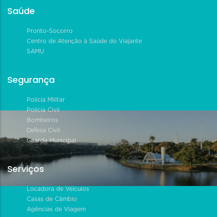
Saúde
Pronto-Socorro
Centro de Atenção à Saúde do Viajante
SAMU
Segurança
Polícia Militar
Polícia Civil
Bombeiros
Defesa Civil
Guarda Municipal
Serviços
Locadora de Veículos
Casas de Câmbio
Agências de Viagem