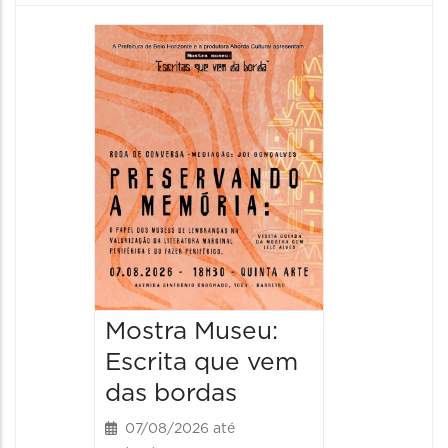
Festa
Italian
2026
08/08/20
08/08/202
11:00 às 
Mostra Museu:
Escrita que vem
das bordas
07/08/2026 até