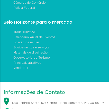
Câmaras de Comércio
Polícia Federal
Belo Horizonte para o mercado
Trade Turístico
Calendário Anual de Eventos
Doação de mídias
Equipamentos e serviços
Materiais de divulgação
Observatório do Turismo
Principais atrativos
Venda BH
Informações de Contato
Rua Espírito Santo, 527 Centro - Belo Horizonte, MG, 30160-031