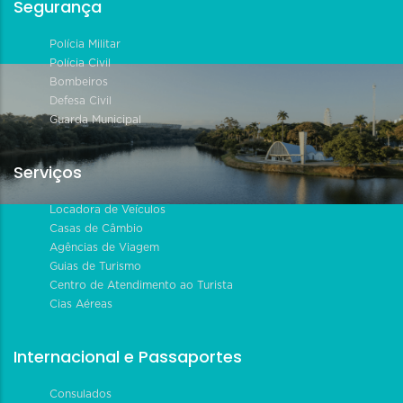
Segurança
Polícia Militar
Polícia Civil
Bombeiros
Defesa Civil
Guarda Municipal
Serviços
Locadora de Veículos
Casas de Câmbio
Agências de Viagem
Guias de Turismo
Centro de Atendimento ao Turista
Cias Aéreas
Internacional e Passaportes
Consulados