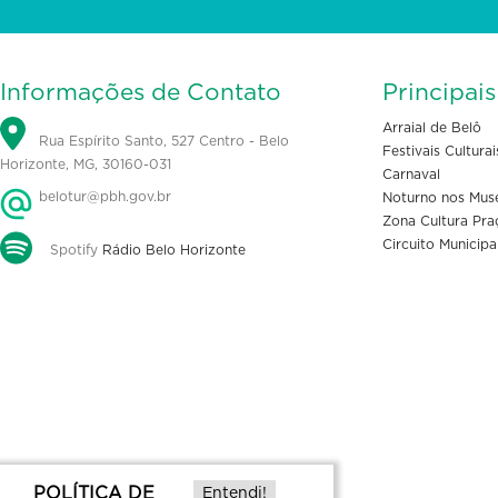
Informações de Contato
Principai
Arraial de Belô
Rua Espírito Santo, 527 Centro - Belo
Festivais Culturai
Horizonte, MG, 30160-031
Carnaval
belotur@pbh.gov.br
Noturno nos Mus
Zona Cultura Pra
Circuito Municipa
Spotify
Rádio Belo Horizonte
POLÍTICA DE
Entendi!