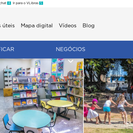
 chat
4
Ir para o VLibras
5
 úteis
Mapa digital
Vídeos
Blog
FICAR
NEGÓCIOS