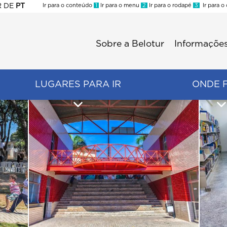
R
DE
PT
Ir para o conteúdo
1
Ir para o menu
2
Ir para o rodapé
3
Ir para o
ES
Sobre a Belotur
Informações
Menu
second
LUGARES PARA IR
ONDE 