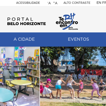
-
+
EN
F
ACESSIBILIDADE
ALTO CONTRASTE
A
A
PORTAL
BELO
HORIZONTE
A CIDADE
EVENTOS
ação
pal