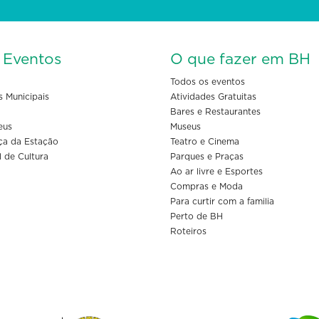
s Eventos
O que fazer em BH
Todos os eventos
s Municipais
Atividades Gratuitas
Bares e Restaurantes
eus
Museus
ça da Estação
Teatro e Cinema
l de Cultura
Parques e Praças
Ao ar livre e Esportes
Compras e Moda
Para curtir com a familia
Perto de BH
Roteiros