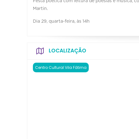
Festa poética com leitura de poesias e música, c
Martin.
Dia 29, quarta-feira, às 14h
LOCALIZAÇÃO
Centro Cultural Vila Fátima