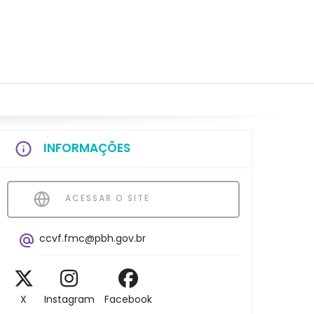
INFORMAÇÕES
ACESSAR O SITE
ccvf.fmc@pbh.gov.br
X
Instagram
Facebook