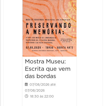
Italian
2026
08/08/20
08/08/202
11:00 às 
Mostra Museu:
Escrita que vem
das bordas
07/08/2026 até
07/08/2026
18:30 às 22:00