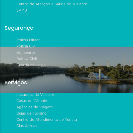
Centro de Atenção à Saúde do Viajante
SAMU
Segurança
Polícia Militar
Polícia Civil
Bombeiros
Defesa Civil
Guarda Municipal
Serviços
Locadora de Veículos
Casas de Câmbio
Agências de Viagem
Guias de Turismo
Centro de Atendimento ao Turista
Cias Aéreas