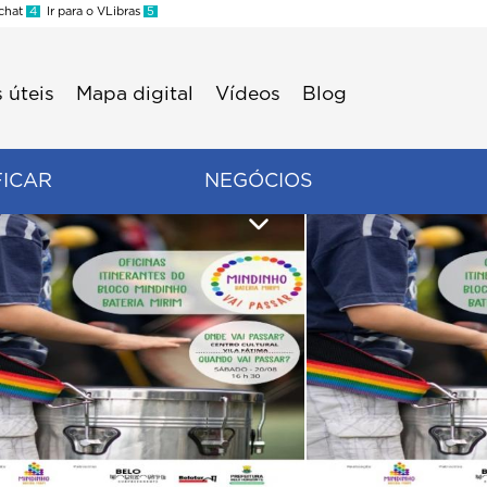
 chat
4
Ir para o VLibras
5
 úteis
Mapa digital
Vídeos
Blog
FICAR
NEGÓCIOS