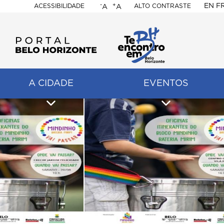
-
+
EN
F
ACESSIBILIDADE
ALTO CONTRASTE
A
A
PORTAL
BELO
HORIZONTE
A CIDADE
EVENTOS
ação
pal