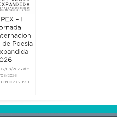
vem d
borda
IPEX – I
JIPEX – I
14/08/2
14/08/202
ornada
Jornada
18:30 às
nternacion
Internacion
l de Poesia
al de Poesia
xpandida
Expandida
026
2026
13/08/2026 até
14/08/2026 até
/08/2026
14/08/2026
09:00 às 20:30
09:00 às 20:30