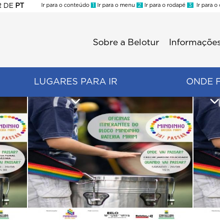
R
DE
PT
Ir para o conteúdo
1
Ir para o menu
2
Ir para o rodapé
3
Ir para o
ES
Sobre a Belotur
Informações
Menu
second
LUGARES PARA IR
ONDE 