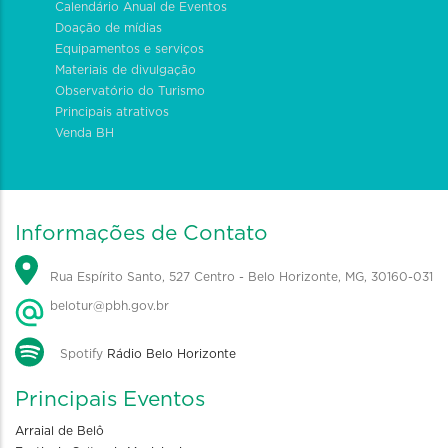
Calendário Anual de Eventos
Doação de mídias
Equipamentos e serviços
Materiais de divulgação
Observatório do Turismo
Principais atrativos
Venda BH
Informações de Contato
Rua Espírito Santo, 527 Centro - Belo Horizonte, MG, 30160-031
belotur@pbh.gov.br
Spotify
Rádio Belo Horizonte
Principais Eventos
Arraial de Belô