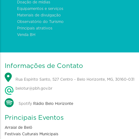
Doação de mídias
Equipamentos e serviços
Materiais de divulgação
Observatório do Turismo
Principais atrativos
Venda BH
Informações de Contato
Rua Espírito Santo, 527 Centro - Belo Horizonte, MG, 30160-031
belotur@pbh.gov.br
Spotify
Rádio Belo Horizonte
Principais Eventos
Arraial de Belô
Festivais Culturais Municipais