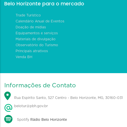
Belo Horizonte para o mercado
Trade Turístico
Calendário Anual de Eventos
Doação de mídias
Equipamentos e serviços
Materiais de divulgação
Observatório do Turismo
Principais atrativos
Venda BH
Informações de Contato
Rua Espírito Santo, 527 Centro - Belo Horizonte, MG, 30160-031
belotur@pbh.gov.br
Spotify
Rádio Belo Horizonte