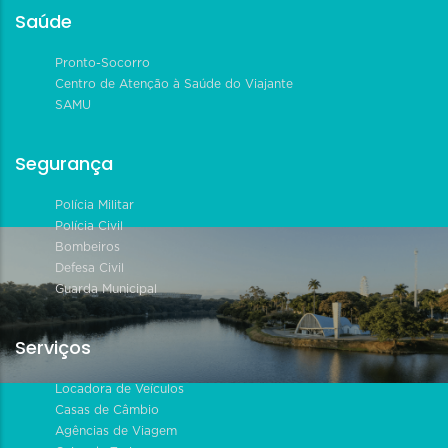
Saúde
Pronto-Socorro
Centro de Atenção à Saúde do Viajante
SAMU
Segurança
Polícia Militar
Polícia Civil
Bombeiros
Defesa Civil
Guarda Municipal
Serviços
Locadora de Veículos
Casas de Câmbio
Agências de Viagem