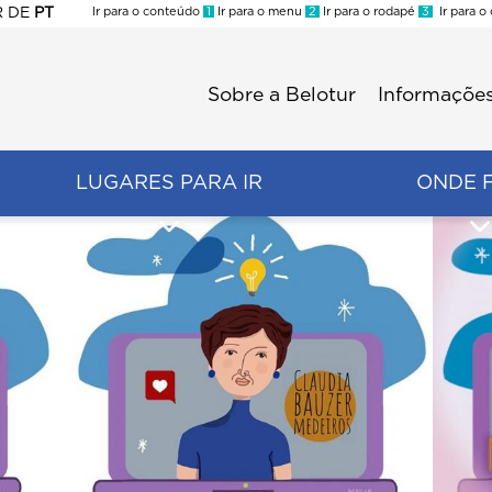
R
DE
PT
Ir para o conteúdo
1
Ir para o menu
2
Ir para o rodapé
3
Ir para o
ES
Sobre a Belotur
Informações
Menu
second
LUGARES PARA IR
ONDE 