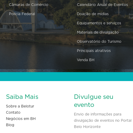
Câmaras de Comércio
Calendário Anual de Eventos
Polícia Federal
Doação de mídias
Equipamentos e serviços
Materiais de divulgação
Observatório do Turismo
Principais atrativos
Venda BH
Saiba Mais
Divulgue seu
evento
Sobre a Belotur
Contato
Envio de informações para
Negócios em BH
divulgação de eventos no Portal
Blog
Belo Horizonte