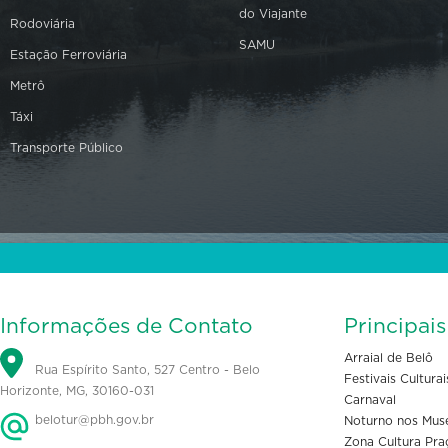
do Viajante
Rodoviária
SAMU
Estação Ferroviária
Metrô
Táxi
Transporte Público
Informações de Contato
Principai
Arraial de Belô
Rua Espírito Santo, 527 Centro - Belo
Festivais Culturai
Horizonte, MG, 30160-031
Carnaval
belotur@pbh.gov.br
Noturno nos Mus
Zona Cultura Pra