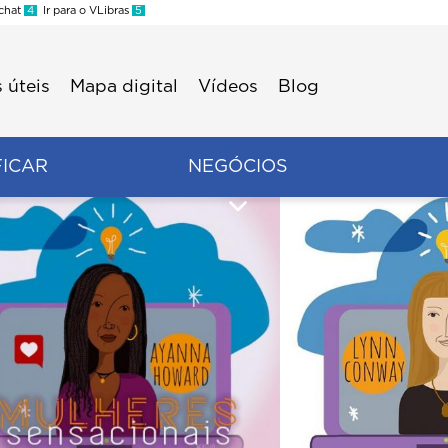
 chat
4
Ir para o VLibras
5
 úteis
Mapa digital
Vídeos
Blog
FICAR
NEGÓCIOS