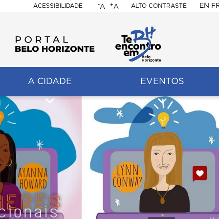
-
+
EN
F
ACESSIBILIDADE
ALTO CONTRASTE
A
A
PORTAL
BELO
HORIZONTE
A CIDADE
EVENTOS
ação
pal