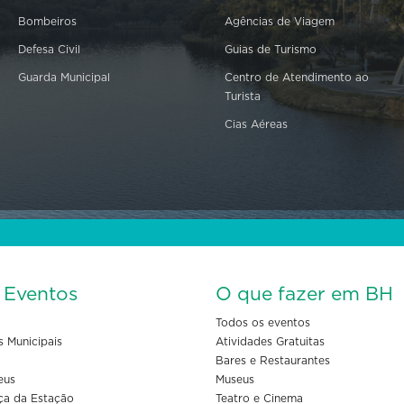
Bombeiros
Agências de Viagem
Defesa Civil
Guias de Turismo
Guarda Municipal
Centro de Atendimento ao
Turista
Cias Aéreas
s Eventos
O que fazer em BH
Todos os eventos
s Municipais
Atividades Gratuitas
Bares e Restaurantes
eus
Museus
ça da Estação
Teatro e Cinema