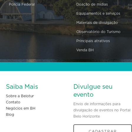
Polícia Federal
Doação de mídias
Equipamentos e serviços
Materiais de divulgação
Observatório do Turismo
Principais atrativos
Venda BH
Saiba Mais
Divulgue seu
evento
Sobre a Belotur
Contato
Envio de informações para
Negócios em BH
divulgação de eventos no Portal
Blog
Belo Horizonte
CADASTRAR