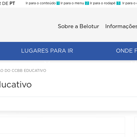
R
DE
PT
Ir para o conteúdo
1
Ir para o menu
2
Ir para o rodapé
3
Ir para o
ES
Sobre a Belotur
Informações
Menu
second
LUGARES PARA IR
ONDE 
O DO CCBB EDUCATIVO
ucativo