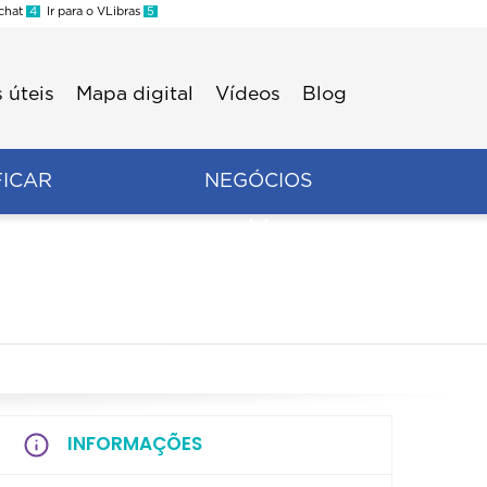
 chat
4
Ir para o VLibras
5
 úteis
Mapa digital
Vídeos
Blog
FICAR
NEGÓCIOS
INFORMAÇÕES