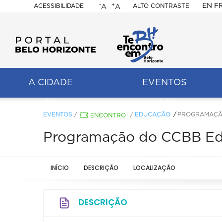
-
+
EN
F
ACESSIBILIDADE
ALTO CONTRASTE
A
A
PORTAL
BELO
HORIZONTE
A CIDADE
EVENTOS
ação
pal
EVENTOS
/
EDUCAÇÃO
PROGRAMAÇÃ
ENCONTRO
/
Programação do CCBB Ed
INÍCIO
DESCRIÇÃO
LOCALIZAÇÃO
DESCRIÇÃO