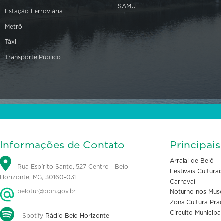
SAMU
Estação Ferroviária
Metrô
Táxi
Transporte Público
Informações de Contato
Principai
Arraial de Belô
Rua Espírito Santo, 527 Centro - Belo
Festivais Culturai
Horizonte, MG, 30160-031
Carnaval
belotur@pbh.gov.br
Noturno nos Mus
Zona Cultura Pra
Circuito Municipa
Spotify
Rádio Belo Horizonte