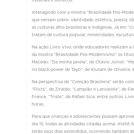
musicais e bonecos.
Interagindo com a mostra “Brasilidade Pós-Moder
que versam sobre: identidade, estética, poesia, 
as culturas afro-brasileiras e indígenas. Já em “Co
tratam de cultura popular, mineiridades, escultura
Na ação Livro Vivo, onde educadores realizam a l
da mostra “Brasilidade Pós-Modernismo” os título
Macedo; “Da minha janela”, de Otávio Júnior; “M
no black power de Tayó”, de Kiusam de Oliveira; 
Na perspectiva de “Coleção Brasileira” serão colo
“Flicts”, de Ziraldo; “Lampião e Lancelote”, de Fe
France, “Triste”, de Rafael Sica; entre outros. Li
horas.
Para que crianças e adolescentes possam aproveita
dia 15, todas as atividades citadas acima: Ateliê
terão seus dias estendidos, ocorrendo também às q