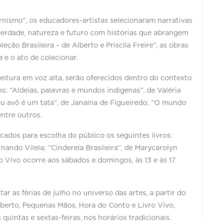
nismo”, os educadores-artistas selecionaram narrativas
liberdade, natureza e futuro com histórias que abrangem
leção Brasileira – de Alberto e Priscila Freire”, as obras
 e o ato de colecionar.
eitura em voz alta, serão oferecidos dentro do contexto
s: “Aldeias, palavras e mundos indígenas”, de Valéria
eu avô é um tata”, de Janaína de Figueiredo; “O mundo
entre outros.
cados para escolha do público os seguintes livros:
rnando Vilela; “Cinderela Brasileira”, de Marycarolyn
vro Vivo ocorre aos sábados e domingos, às 13 e às 17
r as férias de julho no universo das artes, a partir do
 Aberto, Pequenas Mãos, Hora do Conto e Livro Vivo,
uintas e sextas-feiras, nos horários tradicionais.