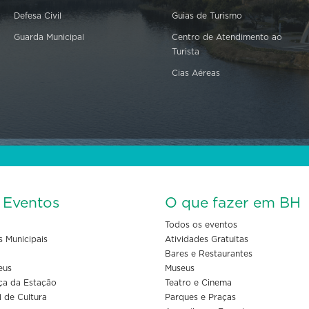
Defesa Civil
Guias de Turismo
Guarda Municipal
Centro de Atendimento ao
Turista
Cias Aéreas
s Eventos
O que fazer em BH
Todos os eventos
s Municipais
Atividades Gratuitas
Bares e Restaurantes
eus
Museus
ça da Estação
Teatro e Cinema
l de Cultura
Parques e Praças