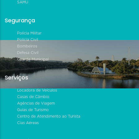
SAMU
Segurança
Polícia Militar
Polícia Civil
Bombeiros
Defesa Civil
Guarda Municipal
Serviços
Locadora de Veículos
Casas de Câmbio
Agências de Viagem
Guias de Turismo
Centro de Atendimento ao Turista
Cias Aéreas