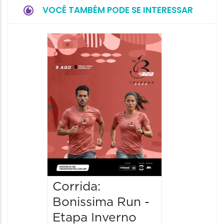
VOCÊ TAMBÉM PODE SE INTERESSAR
Camin
Mulher
09/08/20
09/08/202
08:30 às 
Corrida:
Bonissima Run -
Etapa Inverno