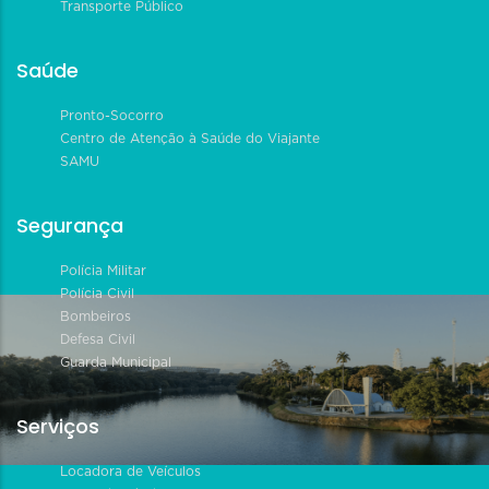
Transporte Público
Saúde
Pronto-Socorro
Centro de Atenção à Saúde do Viajante
SAMU
Segurança
Polícia Militar
Polícia Civil
Bombeiros
Defesa Civil
Guarda Municipal
Serviços
Locadora de Veículos