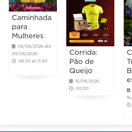
Caminhada
para
Mulheres
09/08/2026 até
Corrida:
C
09/08/2026
Pão de
T
08:30 às 11:00
Queijo
B
e
16/08/2026
00:00
16