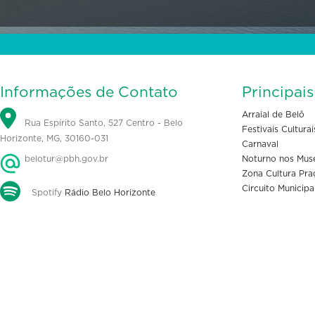
Informações de Contato
Principai
Arraial de Belô
Rua Espírito Santo, 527 Centro - Belo
Festivais Culturai
Horizonte, MG, 30160-031
Carnaval
belotur@pbh.gov.br
Noturno nos Mus
Zona Cultura Pra
Circuito Municipa
Spotify
Rádio Belo Horizonte