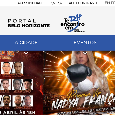
-
+
EN
F
ACESSIBILIDADE
ALTO CONTRASTE
A
A
PORTAL
BELO
HORIZONTE
A CIDADE
EVENTOS
ação
pal