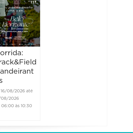
Galo 2026
Seren
Venus
16/08/2026 até
Tour 
16/08/2026
06:30 às 12:00
22/08/2
23/08/20
21:00 à
orrida:
rack&Field
andeirant
s
16/08/2026 até
/08/2026
06:00 às 10:30