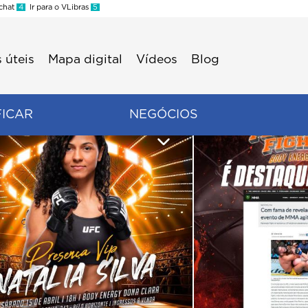
 chat
4
Ir para o VLibras
5
 úteis
Mapa digital
Vídeos
Blog
FICAR
NEGÓCIOS