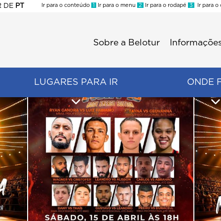
R
DE
PT
Ir para o conteúdo
1
Ir para o menu
2
Ir para o rodapé
3
Ir para o
ES
Sobre a Belotur
Informações
Menu
second
LUGARES PARA IR
ONDE 