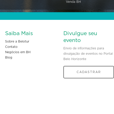
Venda BH
Saiba Mais
Divulgue seu
evento
Sobre a Belotur
Contato
Envio de informações para
Negócios em BH
divulgação de eventos no Portal
Blog
Belo Horizonte
CADASTRAR