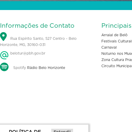
Informações de Contato
Principai
Arraial de Belô
Rua Espírito Santo, 527 Centro - Belo
Festivais Culturai
Horizonte, MG, 30160-031
Carnaval
belotur@pbh.gov.br
Noturno nos Mus
Zona Cultura Pra
Circuito Municipa
Spotify
Rádio Belo Horizonte