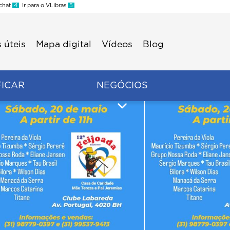
 chat
4
Ir para o VLibras
5
 úteis
Mapa digital
Vídeos
Blog
FICAR
NEGÓCIOS