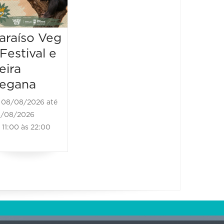
10:00 às 22:00
13:00 às
araíso Veg
 Festival e
eira
egana
08/08/2026 até
/08/2026
11:00 às 22:00