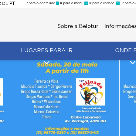
R
DE
PT
Ir para o conteúdo
1
Ir para o menu
2
Ir para o rodapé
3
Ir para o
ES
Sobre a Belotur
Informações
Menu
second
LUGARES PARA IR
ONDE 