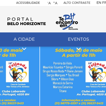
-
+
EN
F
ACESSIBILIDADE
ALTO CONTRASTE
A
A
PORTAL
BELO
HORIZONTE
A CIDADE
EVENTOS
ação
pal