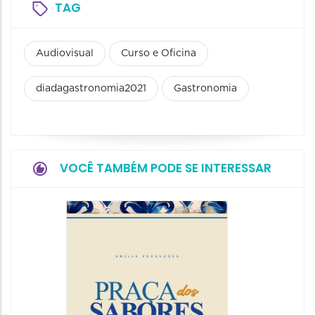
TAG
Audiovisual
Curso e Oficina
diadagastronomia2021
Gastronomia
VOCÊ TAMBÉM PODE SE INTERESSAR
Festiva
da Cer
22/08/20
22/08/202
13:00 às