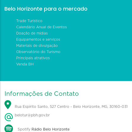
Belo Horizonte para o mercado
Trade Turístico
Calendário Anual de Eventos
Doação de mídias
Equipamentos e serviços
Materiais de divulgação
Observatório do Turismo
Principais atrativos
Venda BH
Informações de Contato
Rua Espírito Santo, 527 Centro - Belo Horizonte, MG, 30160-031
belotur@pbh.gov.br
Spotify
Rádio Belo Horizonte