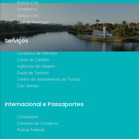
Polícia Civil
Bombeiros
Defesa Civil
Guarda Municipal
Serviços
Locadora de Veículos
Casas de Câmbio
Agências de Viagem
Guias de Turismo
Centro de Atendimento ao Turista
Cias Aéreas
Internacional e Passaportes
Consulados
Câmaras de Comércio
Polícia Federal