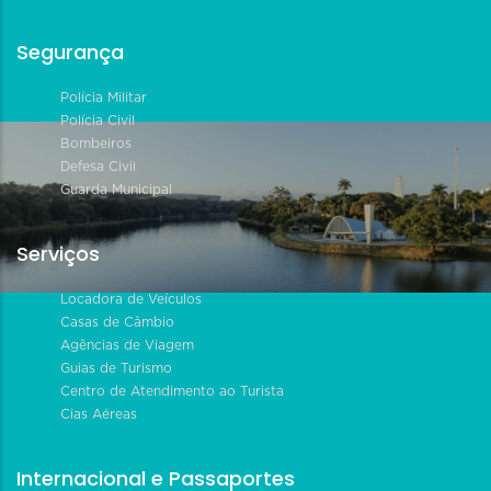
Segurança
Polícia Militar
Polícia Civil
Bombeiros
Defesa Civil
Guarda Municipal
Serviços
Locadora de Veículos
Casas de Câmbio
Agências de Viagem
Guias de Turismo
Centro de Atendimento ao Turista
Cias Aéreas
Internacional e Passaportes