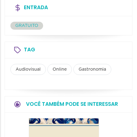
ENTRADA
GRATUITO
TAG
Audiovisual
Online
Gastronomia
VOCÊ TAMBÉM PODE SE INTERESSAR
Festiva
da Cer