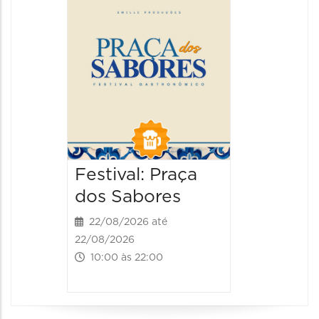
22/08/20
22/08/202
13:00 às
Festival: Praça
dos Sabores
22/08/2026 até
22/08/2026
10:00 às 22:00