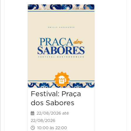
Festiva
da Cer
22/08/20
22/08/202
13:00 às
Festival: Praça
dos Sabores
22/08/2026 até
22/08/2026
10:00 às 22:00