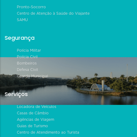
Pronto-Socorro
Centro de Atenção à Saúde do Viajante
SAMU
Segurança
Polícia Militar
Polícia Civil
Bombeiros
Defesa Civil
Guarda Municipal
Serviços
Locadora de Veículos
Casas de Câmbio
Agências de Viagem
Guias de Turismo
Centro de Atendimento ao Turista