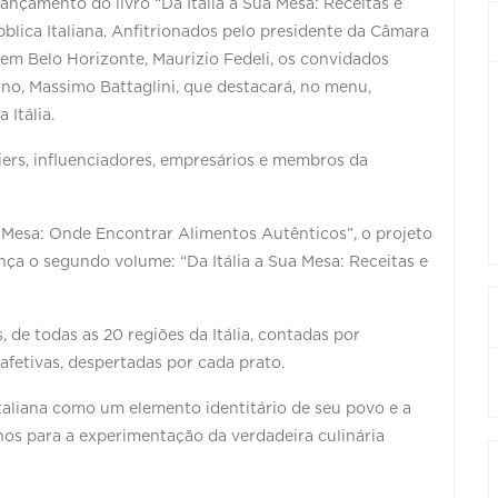
ançamento do livro “Da Itália a Sua Mesa: Receitas e
blica Italiana. Anfitrionados pelo presidente da Câmara
lia em Belo Horizonte, Maurizio Fedeli, os convidados
ano, Massimo Battaglini, que destacará, no menu,
 Itália.
iers, influenciadores, empresários e membros da
a Mesa: Onde Encontrar Alimentos Autênticos”, o projeto
lança o segundo volume: “Da Itália a Sua Mesa: Receitas e
, de todas as 20 regiões da Itália, contadas por
fetivas, despertadas por cada prato.
italiana como um elemento identitário de seu povo e a
os para a experimentação da verdadeira culinária