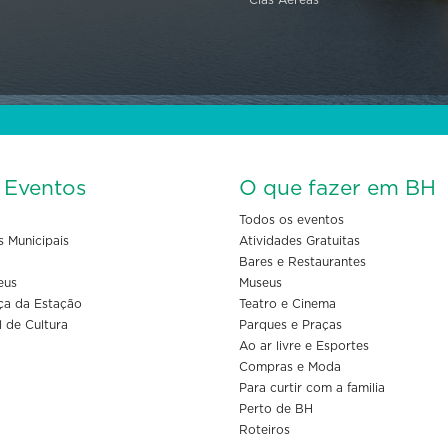
Cias Aéreas
s Eventos
O que fazer em BH
Todos os eventos
s Municipais
Atividades Gratuitas
Bares e Restaurantes
eus
Museus
ça da Estação
Teatro e Cinema
l de Cultura
Parques e Praças
Ao ar livre e Esportes
Compras e Moda
Para curtir com a familia
Perto de BH
Roteiros