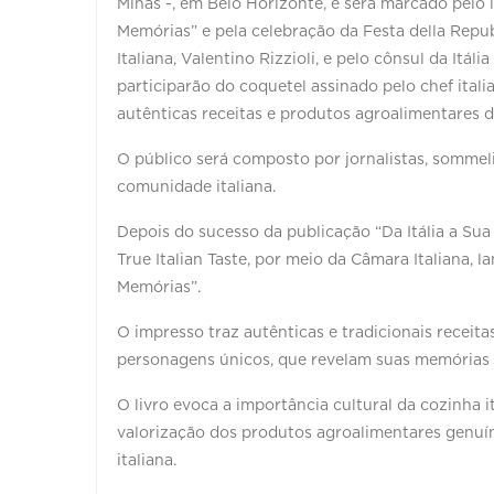
Minas -, em Belo Horizonte, e será marcado pelo l
Memórias” e pela celebração da Festa della Repub
Italiana, Valentino Rizzioli, e pelo cônsul da Itá
participarão do coquetel assinado pelo chef itali
autênticas receitas e produtos agroalimentares da
O público será composto por jornalistas, sommel
comunidade italiana.
Depois do sucesso da publicação “Da Itália a Su
True Italian Taste, por meio da Câmara Italiana, 
Memórias”.
O impresso traz autênticas e tradicionais receitas
personagens únicos, que revelam suas memórias a
O livro evoca a importância cultural da cozinha 
valorização dos produtos agroalimentares genuín
italiana.