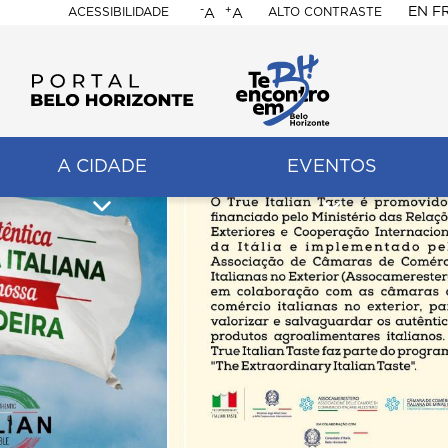
-
+
EN
F
ACESSIBILIDADE
ALTO CONTRASTE
A
A
PORTAL
BELO
HORIZONTE
A CIDADE
EVENTOS
ação
pal