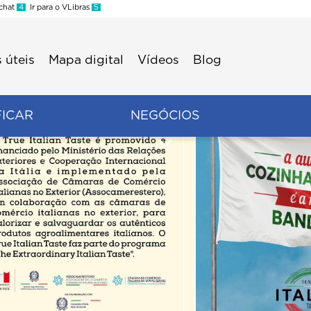
 chat
4
Ir para o VLibras
5
 úteis
Mapa digital
Vídeos
Blog
FICAR
NEGÓCIOS