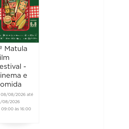
Feira
08/08/2026 até
Vegan
08/08/2026
10:00 às 17:00
08/08/2
08/08/20
11:00 às
º Matula
ilm
estival -
inema e
omida
08/08/2026 até
/08/2026
09:00 às 16:00