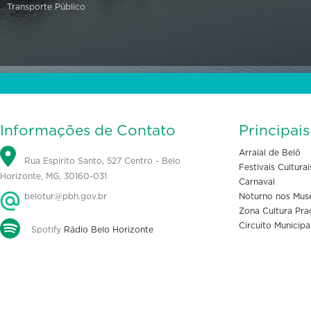
Transporte Público
Informações de Contato
Principai
Arraial de Belô
Rua Espírito Santo, 527 Centro - Belo
Festivais Culturai
Horizonte, MG, 30160-031
Carnaval
belotur@pbh.gov.br
Noturno nos Mus
Zona Cultura Pra
Circuito Municipa
Spotify
Rádio Belo Horizonte