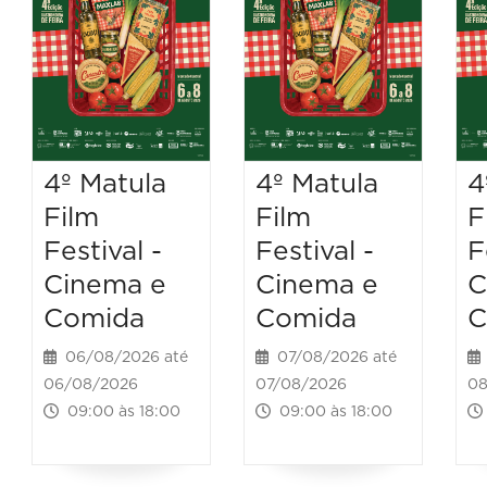
4º Matula
4º Matula
4
Film
Film
F
Festival -
Festival -
F
Cinema e
Cinema e
C
Comida
Comida
C
06/08/2026 até
07/08/2026 até
06/08/2026
07/08/2026
08
09:00 às 18:00
09:00 às 18:00