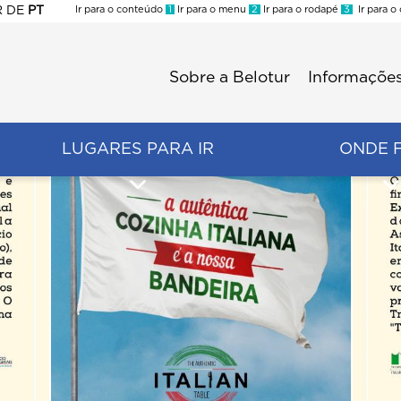
R
DE
PT
Ir para o conteúdo
1
Ir para o menu
2
Ir para o rodapé
3
Ir para o
ES
Sobre a Belotur
Informações
Menu
second
LUGARES PARA IR
ONDE 