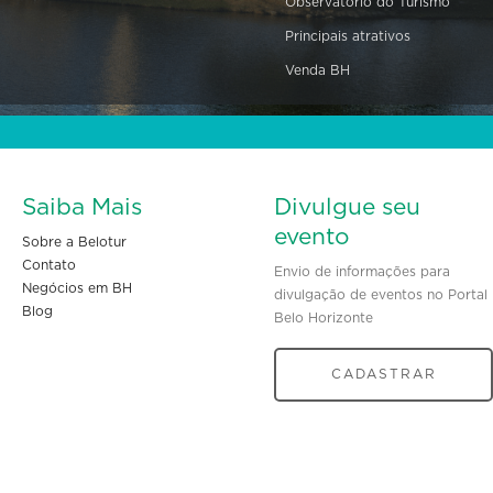
Observatório do Turismo
Principais atrativos
Venda BH
Saiba Mais
Divulgue seu
evento
Sobre a Belotur
Contato
Envio de informações para
Negócios em BH
divulgação de eventos no Portal
Blog
Belo Horizonte
CADASTRAR