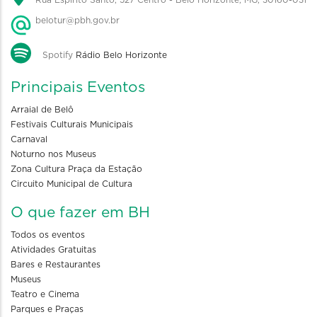
Rua Espírito Santo, 527 Centro - Belo Horizonte, MG, 30160-031
belotur@pbh.gov.br
Spotify
Rádio Belo Horizonte
Principais Eventos
Arraial de Belô
Festivais Culturais Municipais
Carnaval
Noturno nos Museus
Zona Cultura Praça da Estação
Circuito Municipal de Cultura
O que fazer em BH
Todos os eventos
Atividades Gratuitas
Bares e Restaurantes
Museus
Teatro e Cinema
Parques e Praças