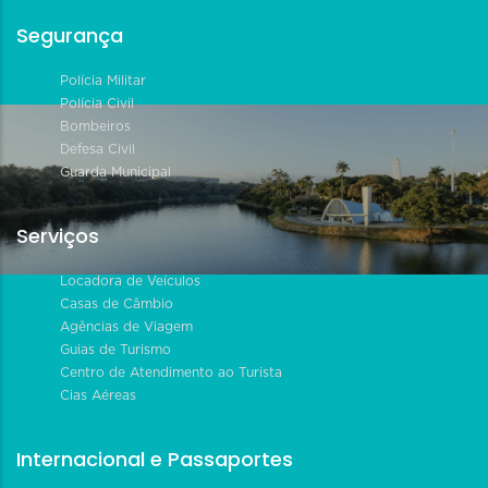
Segurança
Polícia Militar
Polícia Civil
Bombeiros
Defesa Civil
Guarda Municipal
Serviços
Locadora de Veículos
Casas de Câmbio
Agências de Viagem
Guias de Turismo
Centro de Atendimento ao Turista
Cias Aéreas
Internacional e Passaportes