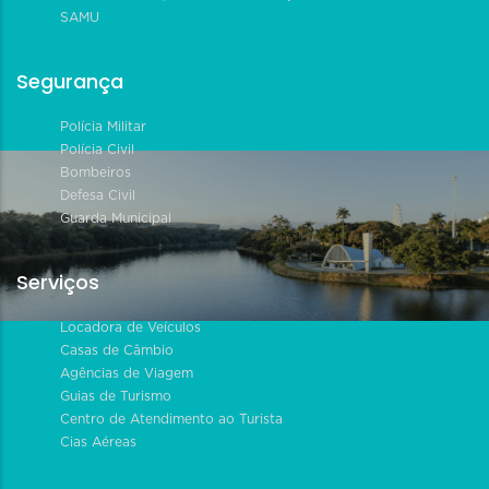
SAMU
Segurança
Polícia Militar
Polícia Civil
Bombeiros
Defesa Civil
Guarda Municipal
Serviços
Locadora de Veículos
Casas de Câmbio
Agências de Viagem
Guias de Turismo
Centro de Atendimento ao Turista
Cias Aéreas