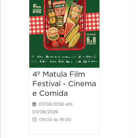
4º Matula Film
4º Mat
Festival - Cinema
Festiv
e Comida
e Com
07/08/2026 até
08/08/20
07/08/2026
08/08/202
09:00 às 18:00
09:00 às