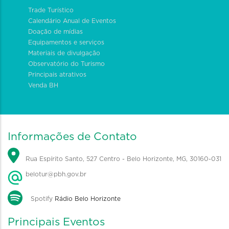
Trade Turístico
Calendário Anual de Eventos
Doação de mídias
Equipamentos e serviços
Materiais de divulgação
Observatório do Turismo
Principais atrativos
Venda BH
Informações de Contato
Rua Espírito Santo, 527 Centro - Belo Horizonte, MG, 30160-031
belotur@pbh.gov.br
Spotify
Rádio Belo Horizonte
Principais Eventos