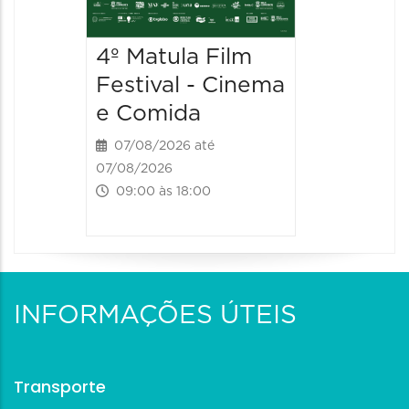
4º Matula Film
4º Mat
Festival - Cinema
Festiv
e Comida
e Com
07/08/2026 até
08/08/20
07/08/2026
08/08/202
09:00 às 18:00
09:00 às
INFORMAÇÕES ÚTEIS
Transporte