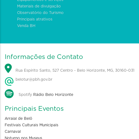
Materiais de divulgação
Observatório do Turismo
Principais atrativos
Venda BH
Informações de Contato
Rua Espírito Santo, 527 Centro - Belo Horizonte, MG, 30160-031
belotur@pbh.gov.br
Spotify
Rádio Belo Horizonte
Principais Eventos
Arraial de Belô
Festivais Culturais Municipais
Carnaval
Noturno nos Museus