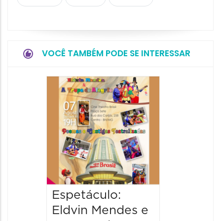
VOCÊ TAMBÉM PODE SE INTERESSAR
Pinóqu
Especi
pais
08/08/20
08/08/202
17:00 às 
Espetáculo:
Eldvin Mendes e