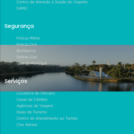
Centro de Atenção à Saúde do Viajante
SAMU
Segurança
Polícia Militar
Polícia Civil
Bombeiros
Defesa Civil
Guarda Municipal
Serviços
Locadora de Veículos
Casas de Câmbio
Agências de Viagem
Guias de Turismo
Centro de Atendimento ao Turista
Cias Aéreas