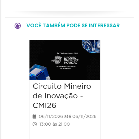
VOCÊ TAMBÉM PODE SE INTERESSAR
Circuito Mineiro
Circuit
de Inovação -
de Ino
CMI26
CMI26
06/11/2026 até 06/11/2026
07/11/202
13:00 às 21:00
10:00 às 