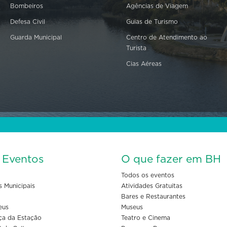
Bombeiros
Agências de Viagem
Defesa Civil
Guias de Turismo
Guarda Municipal
Centro de Atendimento ao
Turista
Cias Aéreas
s Eventos
O que fazer em BH
Todos os eventos
s Municipais
Atividades Gratuitas
Bares e Restaurantes
eus
Museus
ça da Estação
Teatro e Cinema