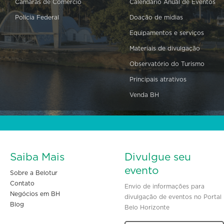
Câmaras de Comércio
Calendário Anual de Eventos
Polícia Federal
Doação de mídias
Equipamentos e serviços
Materiais de divulgação
Observatório do Turismo
Principais atrativos
Venda BH
Saiba Mais
Divulgue seu
evento
Sobre a Belotur
Contato
Envio de informações para
Negócios em BH
divulgação de eventos no Portal
Blog
Belo Horizonte