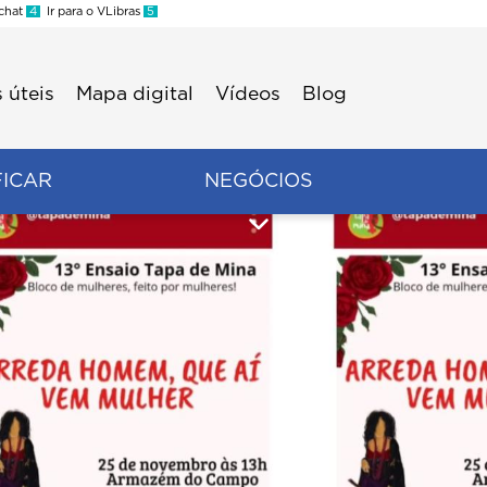
 chat
4
Ir para o VLibras
5
 úteis
Mapa digital
Vídeos
Blog
FICAR
NEGÓCIOS