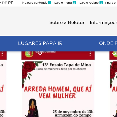
R
DE
PT
Ir para o conteúdo
1
Ir para o menu
2
Ir para o rodapé
3
Ir para o
ES
Sobre a Belotur
Informações
Menu
second
LUGARES PARA IR
ONDE 