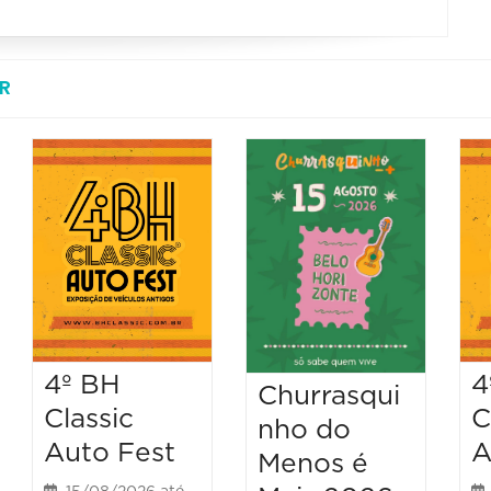
R
4º BH
4
Churrasqui
Classic
C
nho do
Auto Fest
A
Menos é