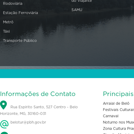
do Viajante
Rodoviária
SAMU
Estação Ferroviária
Metrô
Táxi
Transporte Público
Informações de Contato
Principai
Arraial de Belô
Rua Espírito Santo, 527 Centro - Belo
Festivais Culturai
Horizonte, MG, 30160-031
Carnaval
belotur@pbh.gov.br
Noturno nos Mus
Zona Cultura Pra