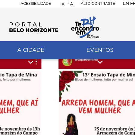
-
+
EN
F
ACESSIBILIDADE
ALTO CONTRASTE
A
A
PORTAL
BELO
HORIZONTE
A CIDADE
EVENTOS
ação
pal