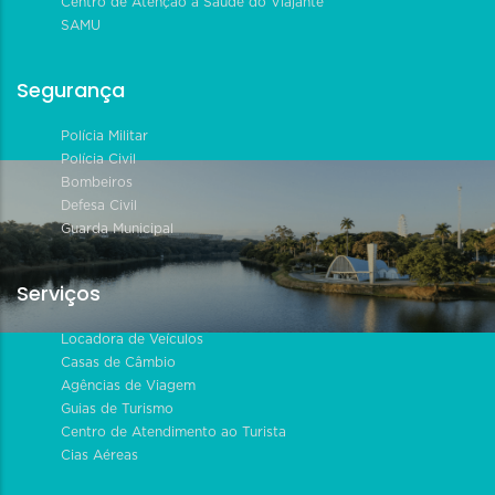
Centro de Atenção à Saúde do Viajante
SAMU
Segurança
Polícia Militar
Polícia Civil
Bombeiros
Defesa Civil
Guarda Municipal
Serviços
Locadora de Veículos
Casas de Câmbio
Agências de Viagem
Guias de Turismo
Centro de Atendimento ao Turista
Cias Aéreas