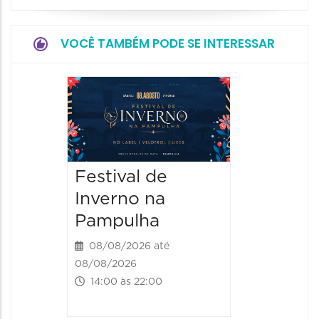
VOCÊ TAMBÉM PODE SE INTERESSAR
Dia do
Parque
Paláci
09/08/20
Festival de
09/08/202
Inverno na
09:00 às
Pampulha
08/08/2026 até
08/08/2026
14:00 às 22:00