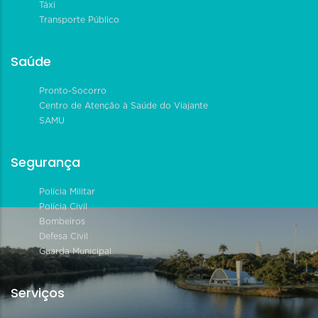
Táxi
Transporte Público
Saúde
Pronto-Socorro
Centro de Atenção à Saúde do Viajante
SAMU
Segurança
Polícia Militar
Polícia Civil
Bombeiros
Defesa Civil
Guarda Municipal
Serviços