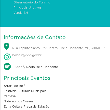
Observatório do Turismo
Principais atrativos
Venda BH
Informações de Contato
Rua Espírito Santo, 527 Centro - Belo Horizonte, MG, 30160-031
belotur@pbh.gov.br
Spotify
Rádio Belo Horizonte
Principais Eventos
Arraial de Belô
Festivais Culturais Municipais
Carnaval
Noturno nos Museus
Zona Cultura Praça da Estação