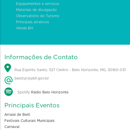
Equipamentos e serviços
Materiais de divulgação
Observatório do Turismo
Principais atrativos
Venda BH
Informações de Contato
Rua Espírito Santo, 527 Centro - Belo Horizonte, MG, 30160-031
belotur@pbh.gov.br
Spotify
Rádio Belo Horizonte
Principais Eventos
Arraial de Belô
Festivais Culturais Municipais
Carnaval