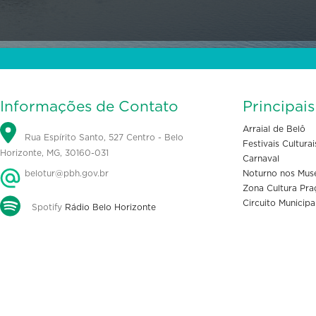
Informações de Contato
Principai
Arraial de Belô
Rua Espírito Santo, 527 Centro - Belo
Festivais Culturai
Horizonte, MG, 30160-031
Carnaval
belotur@pbh.gov.br
Noturno nos Mus
Zona Cultura Pra
Circuito Municipa
Spotify
Rádio Belo Horizonte