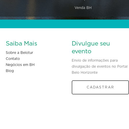
Venda BH
Saiba Mais
Divulgue seu
evento
Sobre a Belotur
Contato
Envio de informações para
Negócios em BH
divulgação de eventos no Portal
Blog
Belo Horizonte
CADASTRAR