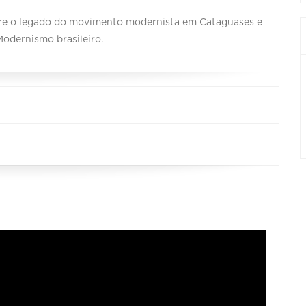
obre o legado do movimento modernista em Cataguases e
Modernismo brasileiro.