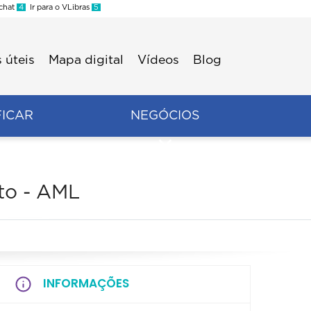
 chat
4
Ir para o VLibras
5
 úteis
Mapa digital
Vídeos
Blog
FICAR
NEGÓCIOS
ato - AML
INFORMAÇÕES