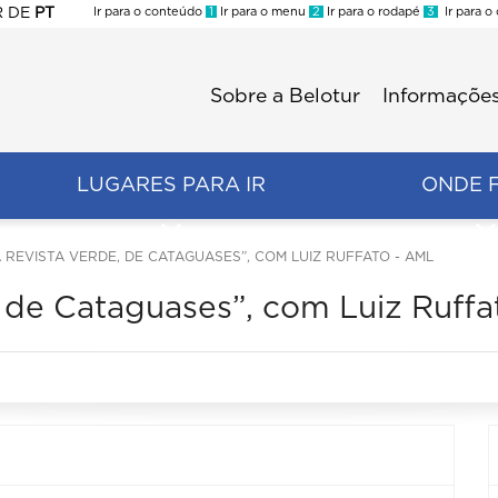
R
DE
PT
Ir para o conteúdo
1
Ir para o menu
2
Ir para o rodapé
3
Ir para o
ES
Sobre a Belotur
Informações
Menu
second
LUGARES PARA IR
ONDE 
A REVISTA VERDE, DE CATAGUASES”, COM LUIZ RUFFATO - AML
e, de Cataguases”, com Luiz Ruff