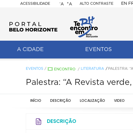
-
+
EN
F
ACESSIBILIDADE
ALTO CONTRASTE
A
A
PORTAL
BELO
HORIZONTE
A CIDADE
EVENTOS
ação
pal
EVENTOS
/
LITERATURA
PALESTRA: “
ENCONTRO
/
Palestra: “A Revista verd
INÍCIO
DESCRIÇÃO
LOCALIZAÇÃO
VIDEO
DESCRIÇÃO