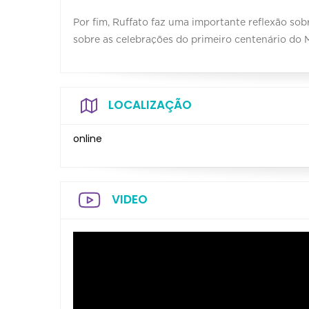
Por fim, Ruffato faz uma importante reflexão s
sobre as celebrações do primeiro centenário do 
LOCALIZAÇÃO
online
VIDEO