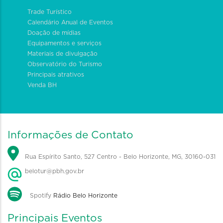
Trade Turístico
Calendário Anual de Eventos
Doação de mídias
Equipamentos e serviços
Materiais de divulgação
Observatório do Turismo
Principais atrativos
Venda BH
Informações de Contato
Rua Espírito Santo, 527 Centro - Belo Horizonte, MG, 30160-031
belotur@pbh.gov.br
Spotify
Rádio Belo Horizonte
Principais Eventos