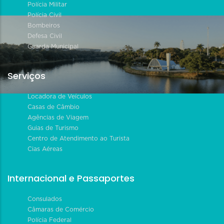
Polícia Militar
Polícia Civil
Bombeiros
Defesa Civil
Guarda Municipal
Serviços
Locadora de Veículos
Casas de Câmbio
Agências de Viagem
Guias de Turismo
Centro de Atendimento ao Turista
Cias Aéreas
Internacional e Passaportes
Consulados
Câmaras de Comércio
Polícia Federal