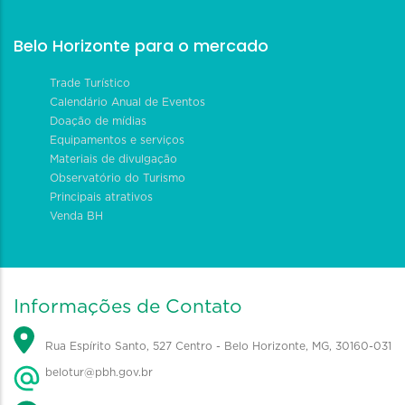
Belo Horizonte para o mercado
Trade Turístico
Calendário Anual de Eventos
Doação de mídias
Equipamentos e serviços
Materiais de divulgação
Observatório do Turismo
Principais atrativos
Venda BH
Informações de Contato
Rua Espírito Santo, 527 Centro - Belo Horizonte, MG, 30160-031
belotur@pbh.gov.br