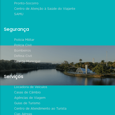
Pronto-Socorro
Centro de Atenção à Saúde do Viajante
SAMU
Segurança
Polícia Militar
Polícia Civil
Bombeiros
Defesa Civil
Guarda Municipal
Serviços
Locadora de Veículos
Casas de Câmbio
Agências de Viagem
Guias de Turismo
Centro de Atendimento ao Turista
Cias Aéreas