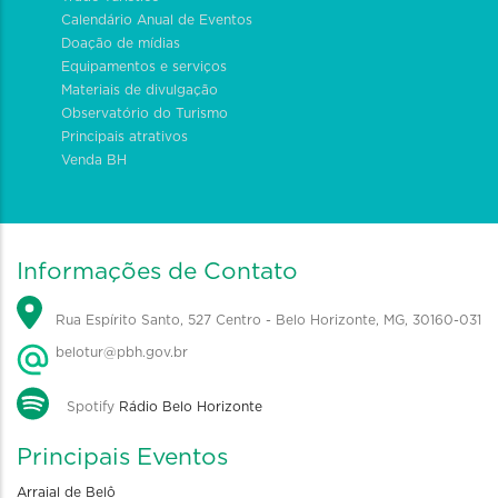
Calendário Anual de Eventos
Doação de mídias
Equipamentos e serviços
Materiais de divulgação
Observatório do Turismo
Principais atrativos
Venda BH
Informações de Contato
Rua Espírito Santo, 527 Centro - Belo Horizonte, MG, 30160-031
belotur@pbh.gov.br
Spotify
Rádio Belo Horizonte
Principais Eventos
Arraial de Belô